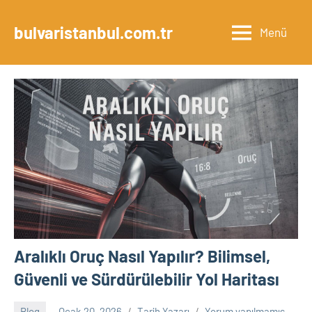
İçeriğe
geç
bulvaristanbul.com.tr
Menü
Aralıklı Oruç Nasıl Yapılır? Bilimsel,
Güvenli ve Sürdürülebilir Yol Haritası
Blog
Ocak 20, 2026
Tarih Yazarı
Yorum yapılmamış