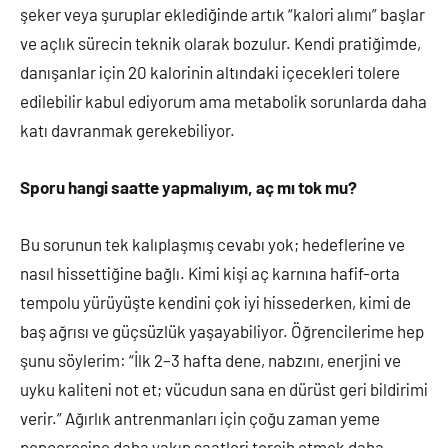
şeker veya şuruplar eklediğinde artık “kalori alımı” başlar
ve açlık sürecin teknik olarak bozulur. Kendi pratiğimde,
danışanlar için 20 kalorinin altındaki içecekleri tolere
edilebilir kabul ediyorum ama metabolik sorunlarda daha
katı davranmak gerekebiliyor.
Sporu hangi saatte yapmalıyım, aç mı tok mu?
Bu sorunun tek kalıplaşmış cevabı yok; hedeflerine ve
nasıl hissettiğine bağlı. Kimi kişi aç karnına hafif-orta
tempolu yürüyüşte kendini çok iyi hissederken, kimi de
baş ağrısı ve güçsüzlük yaşayabiliyor. Öğrencilerime hep
şunu söylerim: “İlk 2–3 hafta dene, nabzını, enerjini ve
uyku kaliteni not et; vücudun sana en dürüst geri bildirimi
verir.” Ağırlık antrenmanları için çoğu zaman yeme
penceresine daha yakın saatleri tercih etmek daha