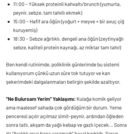
11:00 – Yüksek proteinli kahvaltı/brunch (yumurta,
peynir, sebze, tam tahıllı ekmek)
15:00 – Hafif ara öğün (yoğurt + meyve + bir avuç çiğ
kuruyemiş)
18:30 – Sebze ağırlıklı, dengeli ana öğün (zeytinyağlı
sebze, kaliteli protein kaynağı, az miktar tam tahıl)
Ben kendi rutinimde, poliklinik günlerimde bu sistemi
kullanıyorum çünkü uzun süre tok tutuyor ve kan
şekerimdeki dalgalanmaları belirgin şekilde azaltıyor.
“Ne Bulursam Yerim” Yaklaşımı:
Kulağa komik geliyor
ama maalesef sahada çok gördüğüm bir durum. Yeme
penceresi açılır açılmaz simit-peynir, ardından öğleden
sonra tatlı, akşam da yağlı kebap ve gazlı içecek… Sonra
da “Aralıklı oruç bana yaramadı” hayal kırıklığı. Sorun