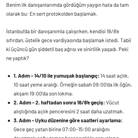
Benim ilk danışanlarımda gördüğüm yaygın hata da tam
olarak bu: En sert protokolden başlamak.
İstanbul’da bir danışanımla çalışırken, kendisi 16/8’e
sıfırdan, üstelik gece vardiyasında başlamak istedi. Tabii
ki üçüncü gün şiddetli baş ağrısı ve sinirlilik yaşadı. Peki
ne yaptık?
1. Adım – 14/10 ile yumuşak başlangıç:
14 saat açlık,
10 saat yeme aralığı. Örneğin sabah 09:00’da ilk öğün,
akşam 19:00’da son lokma.
2. Adım – 2. haftadan sonra 16/8’e geçiş:
Vücut
alıştığında açlık penceresini 2 saat daha uzatmak.
3. Adım – Uyku düzenine göre saatleri ayarlama:
Gece geç yatan birine 07:00–15:00 aralığını
dayatmak çoğu zaman başarısızlıkla sonuçlanır.