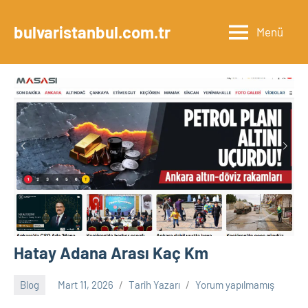
İçeriğe
geç
bulvaristanbul.com.tr
Menü
Hatay Adana Arası Kaç Km
Blog
Mart 11, 2026
Tarih Yazarı
Yorum yapılmamış