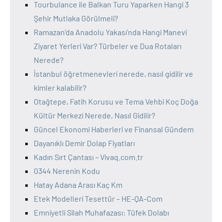
Tourbulance ile Balkan Turu Yaparken Hangi 3
Şehir Mutlaka Görülmeli?
Ramazan’da Anadolu Yakası’nda Hangi Manevi
Ziyaret Yerleri Var? Türbeler ve Dua Rotaları
Nerede?
İstanbul öğretmenevleri nerede, nasıl gidilir ve
kimler kalabilir?
Otağtepe, Fatih Korusu ve Tema Vehbi Koç Doğa
Kültür Merkezi Nerede, Nasıl Gidilir?
Güncel Ekonomi Haberleri ve Finansal Gündem
Dayanıklı Demir Dolap Fiyatları
Kadın Sırt Çantası – Vivaq.com.tr
0344 Nerenin Kodu
Hatay Adana Arası Kaç Km
Etek Modelleri Tesettür – HE-QA-Com
Emniyetli Silah Muhafazası: Tüfek Dolabı