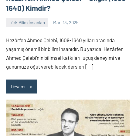
1640) Kimdir?
Türk Bilim İnsanları
Mart 13, 2025
Tarih
Yorum
Yazarı
yapılmamış
Hezârfen Ahmed Çelebi, 1609-1640 yılları arasında
yaşamış önemli bir bilim insanıdır. Bu yazıda, Hezârfen
Ahmed Çelebi’nin bilimsel katkıları, uçuş deneyimi ve
günümüze öğüt verebilecek dersleri […]
Devamı...