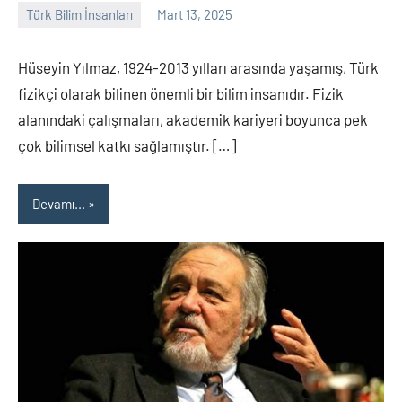
Türk Bilim İnsanları
Mart 13, 2025
Tarih
Yorum
Yazarı
yapılmamış
Hüseyin Yılmaz, 1924-2013 yılları arasında yaşamış, Türk
fizikçi olarak bilinen önemli bir bilim insanıdır. Fizik
alanındaki çalışmaları, akademik kariyeri boyunca pek
çok bilimsel katkı sağlamıştır. […]
Devamı...