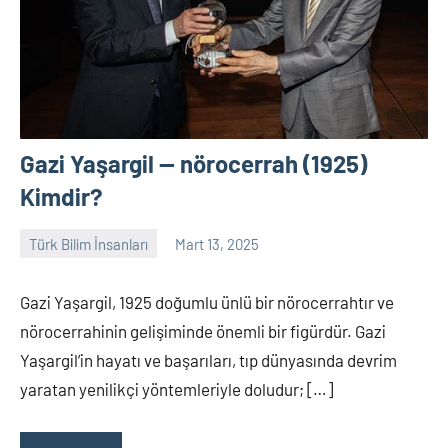
Gazi Yaşargil — nörocerrah (1925)
Kimdir?
Türk Bilim İnsanları
Mart 13, 2025
Tarih
Yorum
Yazarı
yapılmamış
Gazi Yaşargil, 1925 doğumlu ünlü bir nörocerrahtır ve
nörocerrahinin gelişiminde önemli bir figürdür. Gazi
Yaşargil’in hayatı ve başarıları, tıp dünyasında devrim
yaratan yenilikçi yöntemleriyle doludur; […]