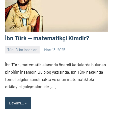
İbn Türk — matematikçi Kimdir?
Türk Bilim İnsanları
Mart 13, 2025
Tarih
Yorum
Yazarı
yapılmamış
İbn Türk, matematik alanında önemli katkılarda bulunan
bir bilim insanıdır. Bu blog yazısında, İbn Türk hakkında
temel bilgiler sunulmakta ve onun matematikteki
etkileyici çalışmaları ele […]
Devamı...