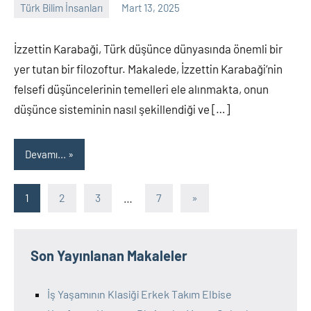
Türk Bilim İnsanları
Mart 13, 2025
Tarih
Yorum
Yazarı
yapılmamış
İzzettin Karabaği, Türk düşünce dünyasında önemli bir
yer tutan bir filozoftur. Makalede, İzzettin Karabaği’nin
felsefi düşüncelerinin temelleri ele alınmakta, onun
düşünce sisteminin nasıl şekillendiği ve […]
Devamı...
Yazı
Sonraki
1
2
3
…
7
»
yazılar
sayfalandırması
Son Yayınlanan Makaleler
İş Yaşamının Klasiği Erkek Takım Elbise