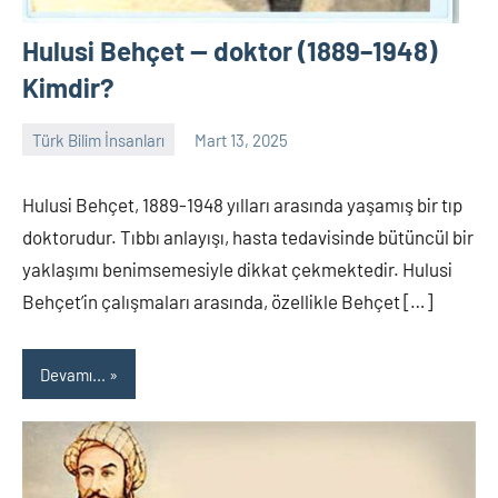
Hulusi Behçet — doktor (1889–1948)
Kimdir?
Türk Bilim İnsanları
Mart 13, 2025
Tarih
Yorum
Yazarı
yapılmamış
Hulusi Behçet, 1889-1948 yılları arasında yaşamış bir tıp
doktorudur. Tıbbı anlayışı, hasta tedavisinde bütüncül bir
yaklaşımı benimsemesiyle dikkat çekmektedir. Hulusi
Behçet’in çalışmaları arasında, özellikle Behçet […]
Devamı...