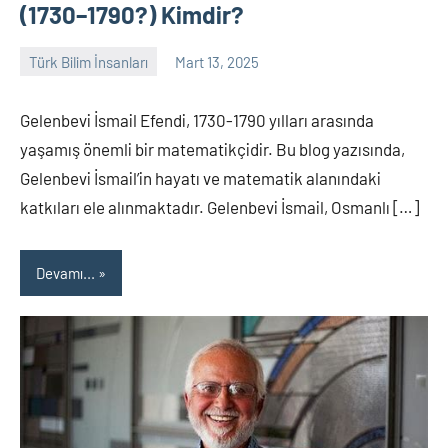
(1730–1790?) Kimdir?
Türk Bilim İnsanları
Mart 13, 2025
Tarih
Yorum
Yazarı
yapılmamış
Gelenbevi İsmail Efendi, 1730-1790 yılları arasında
yaşamış önemli bir matematikçidir. Bu blog yazısında,
Gelenbevi İsmail’in hayatı ve matematik alanındaki
katkıları ele alınmaktadır. Gelenbevi İsmail, Osmanlı […]
Devamı...