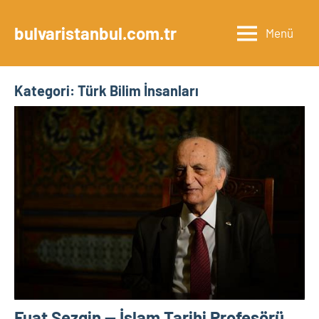
İçeriğe
geç
bulvaristanbul.com.tr
Menü
Kategori:
Türk Bilim İnsanları
Fuat Sezgin — İslam Tarihi Profesörü