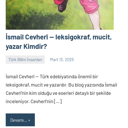
İsmail Cevherî — leksigokraf, mucit,
yazar Kimdir?
Türk Bilim İnsanları
Mart 13, 2025
Tarih
Yorum
Yazarı
yapılmamış
İsmail Cevherî — Türk edebiyatında önemli bir
leksigokraf, mucit ve yazardır. Bu blog yazısında İsmail
Cevherî’nin kim olduğu ve eserleri detaylı bir şekilde
inceleniyor. Cevherî’nin […]
Devamı...