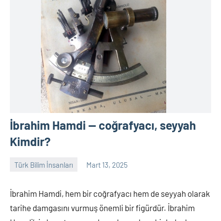
İbrahim Hamdi — coğrafyacı, seyyah
Kimdir?
Türk Bilim İnsanları
Mart 13, 2025
Tarih
Yorum
Yazarı
yapılmamış
İbrahim Hamdi, hem bir coğrafyacı hem de seyyah olarak
tarihe damgasını vurmuş önemli bir figürdür. İbrahim