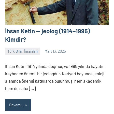
İhsan Ketin — jeolog (1914–1995)
Kimdir?
Türk Bilim İnsanları
Mart 13, 2025
Tarih
Yorum
Yazarı
yapılmamış
İhsan Ketin, 1914 yılında doğmuş ve 1995 yılında hayatını
kaybeden önemli bir jeologdur. Kariyeri boyunca jeoloji
alanında önemli katkılarda bulunmuş, hem akademik
hem de saha […]
Devamı...