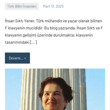
Türk Bilim İnsanları
Mart 13, 2025
Tarih
Yorum
Yazarı
yapılmamış
İhsan Sıktı Yener, Türk mühendis ve yazar olarak bilinen
F klavyenin mucididir. Bu blog yazısında, İhsan Sıktı ve F
klavyenin gelişimi üzerinde durulmakta; klavyenin
tasarımındaki […]
Devamı...