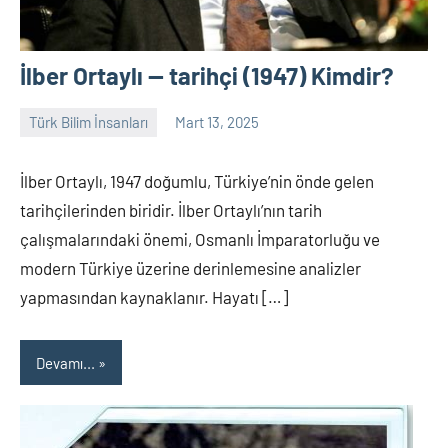
İlber Ortaylı — tarihçi (1947) Kimdir?
Türk Bilim İnsanları
Mart 13, 2025
Tarih
Yorum
Yazarı
yapılmamış
İlber Ortaylı, 1947 doğumlu, Türkiye’nin önde gelen
tarihçilerinden biridir. İlber Ortaylı’nın tarih
çalışmalarındaki önemi, Osmanlı İmparatorluğu ve
modern Türkiye üzerine derinlemesine analizler
yapmasından kaynaklanır. Hayatı […]
Devamı...