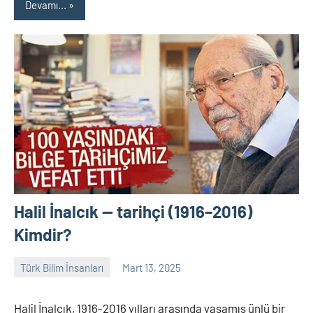
Devamı...
Halil İnalcık — tarihçi (1916–2016)
Kimdir?
Türk Bilim İnsanları
Mart 13, 2025
Tarih
Yorum
Yazarı
yapılmamış
Halil İnalcık, 1916-2016 yılları arasında yaşamış ünlü bir