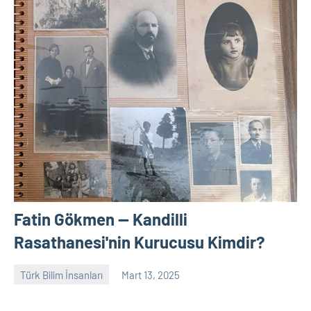
Fatin Gökmen — Kandilli
Rasathanesi'nin Kurucusu Kimdir?
Türk Bilim İnsanları
Mart 13, 2025
Tarih
Yorum
Yazarı
yapılmamış