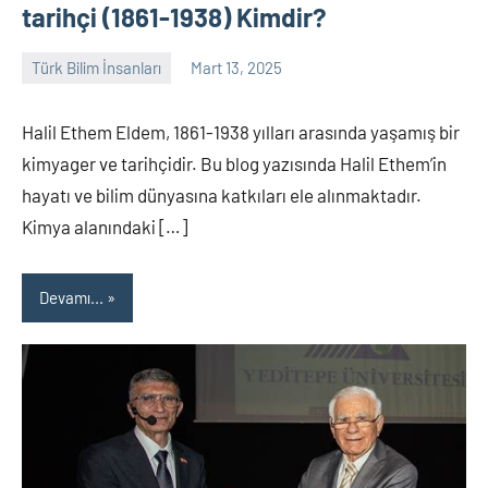
tarihçi (1861-1938) Kimdir?
Türk Bilim İnsanları
Mart 13, 2025
Tarih
Yorum
Yazarı
yapılmamış
Halil Ethem Eldem, 1861-1938 yılları arasında yaşamış bir
kimyager ve tarihçidir. Bu blog yazısında Halil Ethem’in
hayatı ve bilim dünyasına katkıları ele alınmaktadır.
Kimya alanındaki […]
Devamı...