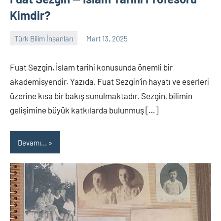
Kimdir?
Türk Bilim İnsanları
Mart 13, 2025
Tarih
Yorum
Yazarı
yapılmamış
Fuat Sezgin, İslam tarihi konusunda önemli bir
akademisyendir. Yazıda, Fuat Sezgin’in hayatı ve eserleri
üzerine kısa bir bakış sunulmaktadır. Sezgin, bilimin
gelişimine büyük katkılarda bulunmuş […]
Devamı...