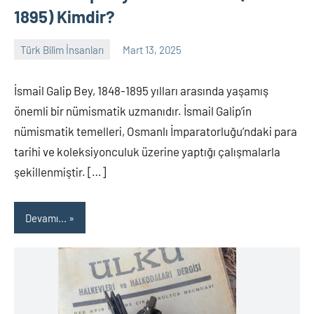
1895) Kimdir?
Türk Bilim İnsanları
Mart 13, 2025
Tarih
Yorum
Yazarı
yapılmamış
İsmail Galip Bey, 1848-1895 yılları arasında yaşamış
önemli bir nümismatik uzmanıdır. İsmail Galip’in
nümismatik temelleri, Osmanlı İmparatorluğu’ndaki para
tarihi ve koleksiyonculuk üzerine yaptığı çalışmalarla
şekillenmiştir. […]
Devamı...