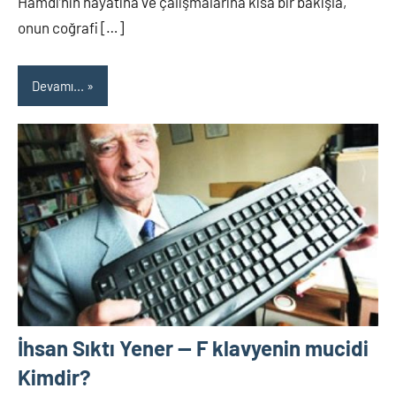
Hamdi’nin hayatına ve çalışmalarına kısa bir bakışla,
onun coğrafi […]
Devamı...
İhsan Sıktı Yener — F klavyenin mucidi
Kimdir?