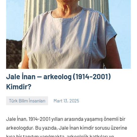
Jale İnan — arkeolog (1914-2001)
Kimdir?
Türk Bilim İnsanları
Mart 13, 2025
Tarih
Yorum
Yazarı
yapılmamış
Jale İnan, 1914-2001 yılları arasında yaşamış önemli bir
arkeologdur. Bu yazıda, Jale İnan kimdir sorusu üzerine
kısa bir tanıtım yapılmakta, arkeolojik katkıları ve