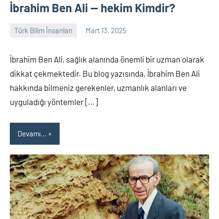
İbrahim Ben Ali — hekim Kimdir?
Türk Bilim İnsanları
Mart 13, 2025
Tarih
Yorum
Yazarı
yapılmamış
İbrahim Ben Ali, sağlık alanında önemli bir uzman olarak
dikkat çekmektedir. Bu blog yazısında, İbrahim Ben Ali
hakkında bilmeniz gerekenler, uzmanlık alanları ve
uyguladığı yöntemler […]
Devamı...