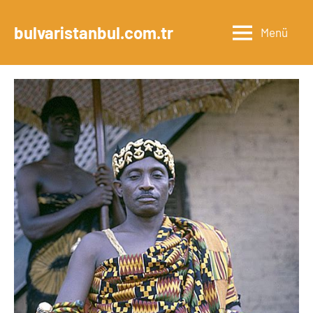
İçeriğe
geç
bulvaristanbul.com.tr
Menü