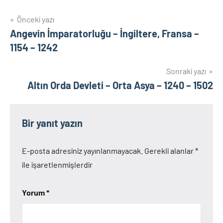
Yazı
Önceki yazı
Angevin İmparatorluğu – İngiltere, Fransa –
gezinmesi
1154 – 1242
Sonraki yazı
Altın Orda Devleti – Orta Asya – 1240 – 1502
Bir yanıt yazın
E-posta adresiniz yayınlanmayacak.
Gerekli alanlar
*
ile işaretlenmişlerdir
Yorum
*