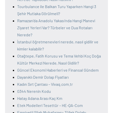
Tourbulance ile Balkan Turu Yaparken Hangi 3
Şehir Mutlaka Görülmeli?
Ramazan’da Anadolu Yakası’nda Hangi Manevi
Ziyaret Yerleri Var? Türbeler ve Dua Rotaları
Nerede?
İstanbul öğretmenevleri nerede, nasıl gidilir ve
kimler kalabilir?
Otağtepe, Fatih Korusu ve Tema Vehbi Koç Doğa
Kültür Merkezi Nerede, Nasıl Gidilir?
Güncel Ekonomi Haberleri ve Finansal Gündem
Dayanıklı Demir Dolap Fiyatları
Kadın Sırt Çantası – Vivaq.com.tr
0344 Nerenin Kodu
Hatay Adana Arası Kaç Km
Etek Modelleri Tesettür – HE-QA-Com
Emniyetli Silah Muhafazası: Tüfek Dolabı