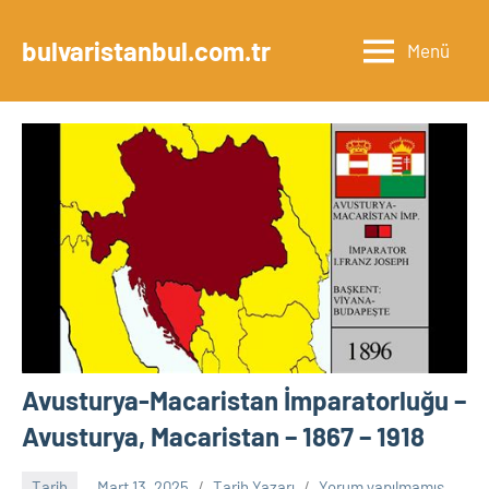
İçeriğe
geç
bulvaristanbul.com.tr
Menü
Avusturya-Macaristan İmparatorluğu –
Avusturya, Macaristan – 1867 – 1918
Tarih
Mart 13, 2025
Tarih Yazarı
Yorum yapılmamış