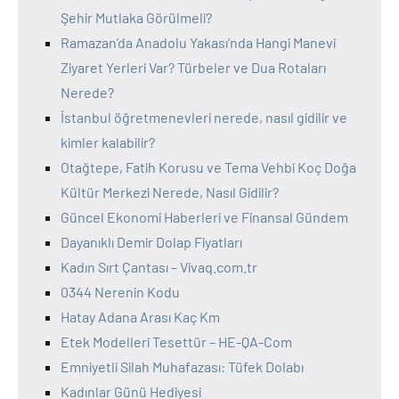
Şehir Mutlaka Görülmeli?
Ramazan’da Anadolu Yakası’nda Hangi Manevi
Ziyaret Yerleri Var? Türbeler ve Dua Rotaları
Nerede?
İstanbul öğretmenevleri nerede, nasıl gidilir ve
kimler kalabilir?
Otağtepe, Fatih Korusu ve Tema Vehbi Koç Doğa
Kültür Merkezi Nerede, Nasıl Gidilir?
Güncel Ekonomi Haberleri ve Finansal Gündem
Dayanıklı Demir Dolap Fiyatları
Kadın Sırt Çantası – Vivaq.com.tr
0344 Nerenin Kodu
Hatay Adana Arası Kaç Km
Etek Modelleri Tesettür – HE-QA-Com
Emniyetli Silah Muhafazası: Tüfek Dolabı
Kadınlar Günü Hediyesi