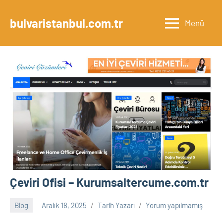
İçeriğe
geç
bulvaristanbul.com.tr
Menü
Çeviri Ofisi – Kurumsaltercume.com.tr
Blog
Aralık 18, 2025
Tarih Yazarı
Yorum yapılmamış