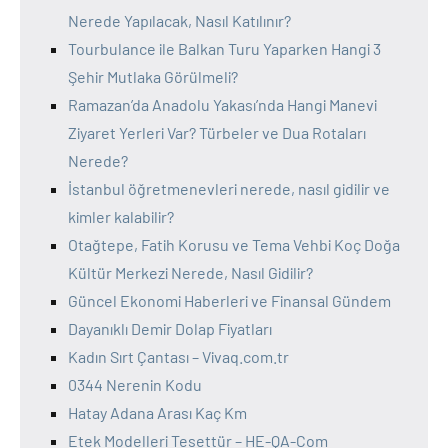
Nerede Yapılacak, Nasıl Katılınır?
Tourbulance ile Balkan Turu Yaparken Hangi 3
Şehir Mutlaka Görülmeli?
Ramazan’da Anadolu Yakası’nda Hangi Manevi
Ziyaret Yerleri Var? Türbeler ve Dua Rotaları
Nerede?
İstanbul öğretmenevleri nerede, nasıl gidilir ve
kimler kalabilir?
Otağtepe, Fatih Korusu ve Tema Vehbi Koç Doğa
Kültür Merkezi Nerede, Nasıl Gidilir?
Güncel Ekonomi Haberleri ve Finansal Gündem
Dayanıklı Demir Dolap Fiyatları
Kadın Sırt Çantası – Vivaq.com.tr
0344 Nerenin Kodu
Hatay Adana Arası Kaç Km
Etek Modelleri Tesettür – HE-QA-Com