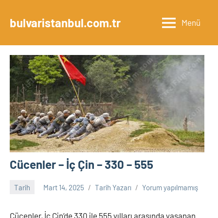
İçeriğe
geç
bulvaristanbul.com.tr
Menü
Cücenler – İç Çin – 330 – 555
Tarih
Mart 14, 2025
Tarih Yazarı
Yorum yapılmamış
Cücenler, İç Çin’de 330 ile 555 yılları arasında yaşanan