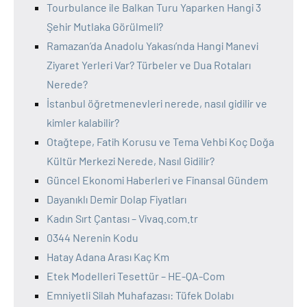
Tourbulance ile Balkan Turu Yaparken Hangi 3
Şehir Mutlaka Görülmeli?
Ramazan’da Anadolu Yakası’nda Hangi Manevi
Ziyaret Yerleri Var? Türbeler ve Dua Rotaları
Nerede?
İstanbul öğretmenevleri nerede, nasıl gidilir ve
kimler kalabilir?
Otağtepe, Fatih Korusu ve Tema Vehbi Koç Doğa
Kültür Merkezi Nerede, Nasıl Gidilir?
Güncel Ekonomi Haberleri ve Finansal Gündem
Dayanıklı Demir Dolap Fiyatları
Kadın Sırt Çantası – Vivaq.com.tr
0344 Nerenin Kodu
Hatay Adana Arası Kaç Km
Etek Modelleri Tesettür – HE-QA-Com
Emniyetli Silah Muhafazası: Tüfek Dolabı