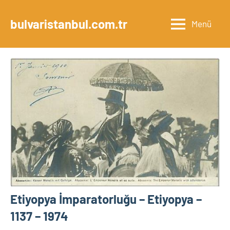
İçeriğe
geç
bulvaristanbul.com.tr
Menü
Etiyopya İmparatorluğu – Etiyopya –
1137 – 1974