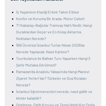
İş Yaşamının Klasiği Erkek Takım Elbise
Konfor ve Koruma Bir Arada: Motor Ceketi
T1 Kabataş–Bağcılar Tramvay Hattı Nedir, Hangi
Duraklardan Geçer ve En Kolay Aktarma
Noktaları Nerede?
İBB Ücretsiz İstanbul Turları Nisan 2026’da
Nerede Yapılacak, Nasıl Katılınır?
Tourbulance ile Balkan Turu Yaparken Hangi 3
Şehir Mutlaka Görülmeli?
Ramazan’da Anadolu Yakası’nda Hangi Manevi
Ziyaret Yerleri Var? Türbeler ve Dua Rotaları
Nerede?
İstanbul öğretmenevleri nerede, nasıl gidilir ve
kimler kalabilir?
Otağtepe, Fatih Korusu ve Tema Vehbi Koç Doğa