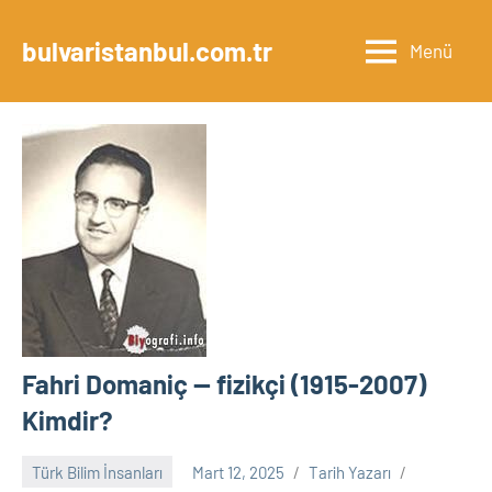
İçeriğe
geç
bulvaristanbul.com.tr
Menü
Fahri Domaniç — fizikçi (1915-2007)
Kimdir?
Türk Bilim İnsanları
Mart 12, 2025
Tarih Yazarı