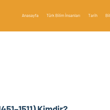
Anasayfa
Türk Bilim İnsanları
Tarih
Bi
1451–1511) Kimdir?