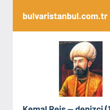
İçeriğe
geç
bulvaristanbul.com.tr
Kemal Reis — denizci (