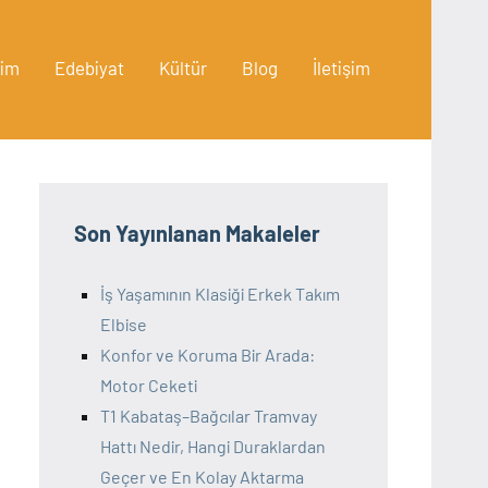
lim
Edebiyat
Kültür
Blog
İletişim
Son Yayınlanan Makaleler
İş Yaşamının Klasiği Erkek Takım
Elbise
Konfor ve Koruma Bir Arada:
Motor Ceketi
T1 Kabataş–Bağcılar Tramvay
Hattı Nedir, Hangi Duraklardan
Geçer ve En Kolay Aktarma