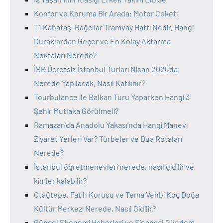
Konfor ve Koruma Bir Arada: Motor Ceketi
T1 Kabataş–Bağcılar Tramvay Hattı Nedir, Hangi
Duraklardan Geçer ve En Kolay Aktarma
Noktaları Nerede?
İBB Ücretsiz İstanbul Turları Nisan 2026’da
Nerede Yapılacak, Nasıl Katılınır?
Tourbulance ile Balkan Turu Yaparken Hangi 3
Şehir Mutlaka Görülmeli?
Ramazan’da Anadolu Yakası’nda Hangi Manevi
Ziyaret Yerleri Var? Türbeler ve Dua Rotaları
Nerede?
İstanbul öğretmenevleri nerede, nasıl gidilir ve
kimler kalabilir?
Otağtepe, Fatih Korusu ve Tema Vehbi Koç Doğa
Kültür Merkezi Nerede, Nasıl Gidilir?
Güncel Ekonomi Haberleri ve Finansal Gündem