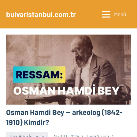
İçeriğe
geç
bulvaristanbul.com.tr
Menü
Osman Hamdi Bey — arkeolog (1842-
1910) Kimdir?
Türk Bilim İnsanları
Mart 13, 2025
Tarih Yazarı