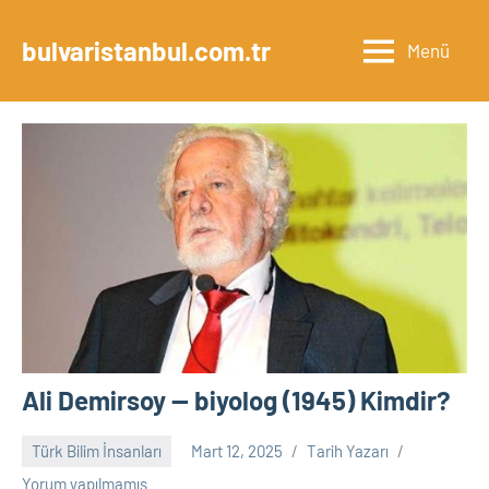
İçeriğe
geç
bulvaristanbul.com.tr
Menü
Ali Demirsoy — biyolog (1945) Kimdir?
Türk Bilim İnsanları
Mart 12, 2025
Tarih Yazarı
Yorum yapılmamış