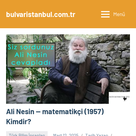
İçeriğe
geç
bulvaristanbul.com.tr
Menü
Ali Nesin — matematikçi (1957)
Kimdir?
Türk Bilim İnsanları
Mart 12, 2025
Tarih Yazarı