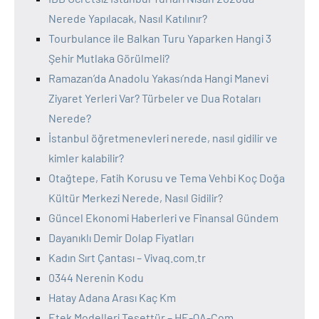
Nerede Yapılacak, Nasıl Katılınır?
Tourbulance ile Balkan Turu Yaparken Hangi 3
Şehir Mutlaka Görülmeli?
Ramazan’da Anadolu Yakası’nda Hangi Manevi
Ziyaret Yerleri Var? Türbeler ve Dua Rotaları
Nerede?
İstanbul öğretmenevleri nerede, nasıl gidilir ve
kimler kalabilir?
Otağtepe, Fatih Korusu ve Tema Vehbi Koç Doğa
Kültür Merkezi Nerede, Nasıl Gidilir?
Güncel Ekonomi Haberleri ve Finansal Gündem
Dayanıklı Demir Dolap Fiyatları
Kadın Sırt Çantası – Vivaq.com.tr
0344 Nerenin Kodu
Hatay Adana Arası Kaç Km
Etek Modelleri Tesettür – HE-QA-Com