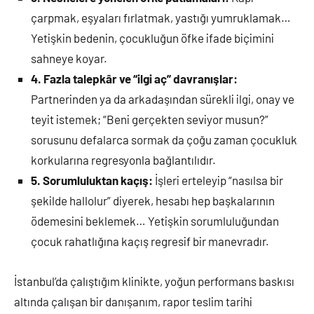
çarpmak, eşyaları fırlatmak, yastığı yumruklamak…
Yetişkin bedenin, çocukluğun öfke ifade biçimini
sahneye koyar.
4. Fazla talepkâr ve “ilgi aç” davranışlar:
Partnerinden ya da arkadaşından sürekli ilgi, onay ve
teyit istemek; “Beni gerçekten seviyor musun?”
sorusunu defalarca sormak da çoğu zaman çocukluk
korkularına regresyonla bağlantılıdır.
5. Sorumluluktan kaçış:
İşleri erteleyip “nasılsa bir
şekilde hallolur” diyerek, hesabı hep başkalarının
ödemesini beklemek… Yetişkin sorumluluğundan
çocuk rahatlığına kaçış regresif bir manevradır.
İstanbul’da çalıştığım klinikte, yoğun performans baskısı
altında çalışan bir danışanım, rapor teslim tarihi