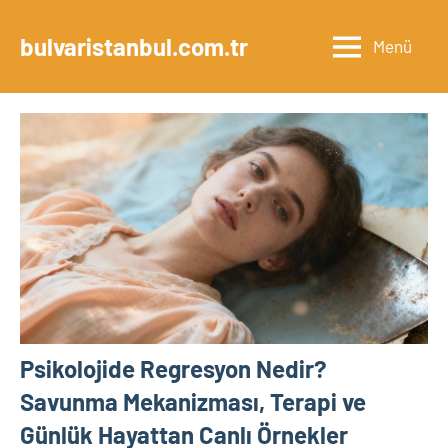
İçeriğe
geç
bulvaristanbul.com.tr
Menü
Psikolojide Regresyon Nedir?
Savunma Mekanizması, Terapi ve
Günlük Hayattan Canlı Örnekler