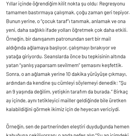
Yıllar içinde öğrendiğim kilit nokta şu oldu: Regresyonu
tamamen bastırmaya çalışmak, çoğu zaman geri tepiyor.
Bunun yerine, o “çocuk taraf”ı tanımak, anlamak ve ona
yeni, daha sağlıklı ifade yolları öğretmek çok daha etkili.
Örneğin, bir danışanım patronundan sert bir mail
aldığında ağlamaya başlıyor, çalışmayı bırakıyor ve
yatağa giriyordu. Seanslarda önce bu tepkisinin altında
yatan “yanlış yaparsam sevilmem” şemasını keşfettik.
Sonra, o an ağlamak yerine 10 dakika yürüyüşe çıkmayı,
ardından da kendine şu cümleyi söylemeyi denedik: “Şu
an 9 yaşında değilim, yetişkin tarafım da burada.” Birkaç
ay içinde, aynı tetikleyici mailler geldiğinde bile üretken
kalabildiğini görmek ikimiz için de heyecan vericiydi.
Örneğin, sen de partnerinden eleştiri duyduğunda hemen
kabuğuna çekiliyorsan; o anda nefes alıp “Şu an içimdeki