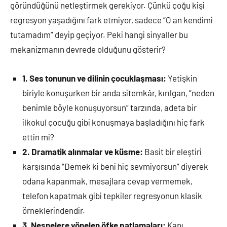
göründüğünü netleştirmek gerekiyor. Çünkü çoğu kişi
regresyon yaşadığını fark etmiyor, sadece “O an kendimi
tutamadım” deyip geçiyor. Peki hangi sinyaller bu
mekanizmanın devrede olduğunu gösterir?
1. Ses tonunun ve dilinin çocuklaşması:
Yetişkin
biriyle konuşurken bir anda sitemkâr, kırılgan, “neden
benimle böyle konuşuyorsun” tarzında, adeta bir
ilkokul çocuğu gibi konuşmaya başladığını hiç fark
ettin mi?
2. Dramatik alınmalar ve küsme:
Basit bir eleştiri
karşısında “Demek ki beni hiç sevmiyorsun” diyerek
odana kapanmak, mesajlara cevap vermemek,
telefon kapatmak gibi tepkiler regresyonun klasik
örneklerindendir.
3. Nesnelere yönelen öfke patlamaları:
Kapı