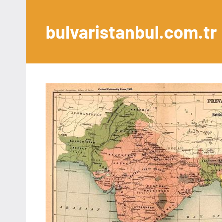
İçeriğe
geç
bulvaristanbul.com.tr