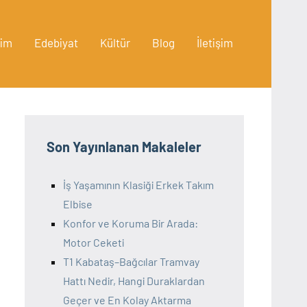
lim
Edebiyat
Kültür
Blog
İletişim
Son Yayınlanan Makaleler
İş Yaşamının Klasiği Erkek Takım
Elbise
Konfor ve Koruma Bir Arada:
Motor Ceketi
T1 Kabataş–Bağcılar Tramvay
Hattı Nedir, Hangi Duraklardan
Geçer ve En Kolay Aktarma