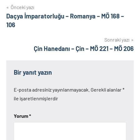
Yazı
Önceki yazı
Daçya İmparatorluğu – Romanya – MÖ 168 –
gezinmesi
106
Sonraki yazı
Çin Hanedanı – Çin – MÖ 221 – MÖ 206
Bir yanıt yazın
E-posta adresiniz yayınlanmayacak.
Gerekli alanlar
*
ile işaretlenmişlerdir
Yorum
*